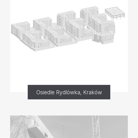
Osiedle Rydlówka, Kraków