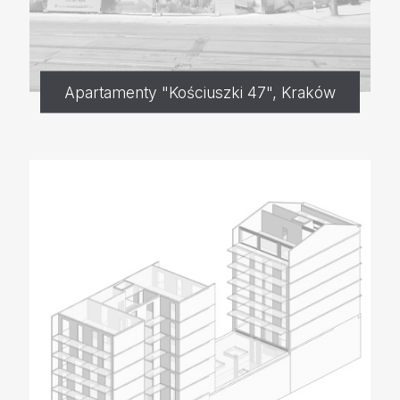
Apartamenty "Kościuszki 47", Kraków