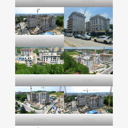
default
default
default
default
default
default
default